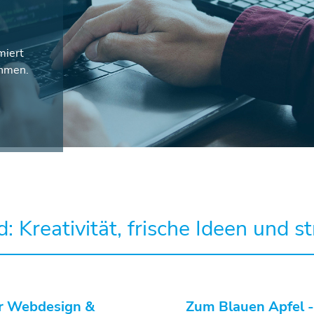
miert
ehmen.
: Kreativität, frische Ideen und 
ür Webdesign &
Zum Blauen Apfel -