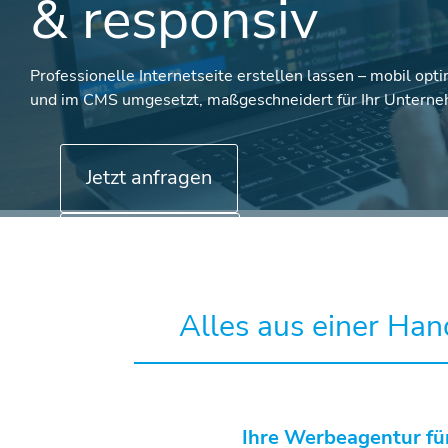
& responsiv
Professionelle Internetseite erstellen lassen – mobil opti
und im CMS umgesetzt, maßgeschneidert für Ihr Untern
Jetzt anfragen
Webdesign
CI & Grafikdesign
Onlineshop
Seo
mehr erfahren
Alles aus einer Hand
Ihre Werbeagentur f