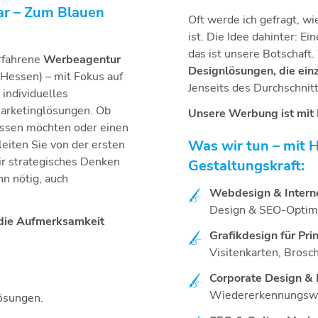
lar – Zum Blauen
Oft werde ich gefragt, w
ist. Die Idee dahinter: E
das ist unsere Botschaft.
erfahrene
Werbeagentur
Designlösungen, die einz
 Hessen) – mit Fokus auf
Jenseits des Durchschnitt
, individuelles
arketinglösungen. Ob
Unsere Werbung ist mit 
ssen möchten oder einen
Was wir tun – mit 
leiten Sie von der ersten
ir strategisches Denken
Gestaltungskraft:
nn nötig, auch
Webdesign & Intern
Design & SEO-Optim
 die Aufmerksamkeit
Grafikdesign für Prin
Visitenkarten, Brosc
Corporate Design &
Wiedererkennungsw
lösungen.