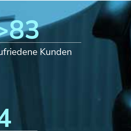
>
100
ufriedene Kunden
0