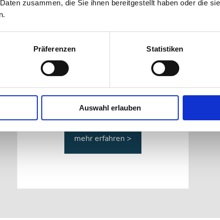
 Daten zusammen, die Sie ihnen bereitgestellt haben oder die s
n.
Präferenzen
Statistiken
Seo Optimierung
Wir unterstützen Sie bei der Umsetzung
sowohl von Google Adwords wie auch bei
der Grundoptimierung Ihrer Webseite.
Auswahl erlauben
mehr erfahren >