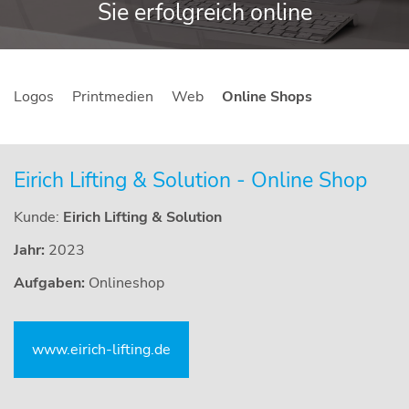
Sie erfolgreich online
Navigation
Logos
Printmedien
Web
Online Shops
überspringen
Eirich Lifting & Solution - Online Shop
Kunde:
Eirich Lifting & Solution
Jahr:
2023
Aufgaben:
Onlineshop
www.eirich-lifting.de